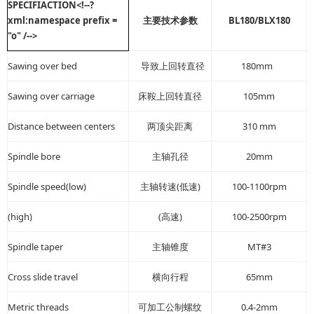
SPECIFIACTION<!--?
xml:namespace prefix =
BL180/BLX180
主要技术参数
"o" /-->
Sawing over bed
180mm
导致上回转直径
Sawing over carriage
105mm
床鞍上回转直径
Distance between centers
310 mm
两顶尖距离
Spindle bore
20mm
主轴孔径
Spindle speed(low)
(
)
100-1100rpm
主轴转速
低速
(high)
(
)
100-2500rpm
高速
Spindle taper
MT#3
主轴锥度
Cross slide travel
65mm
横向行程
Metric threads
0.4-2mm
可加工公制螺纹